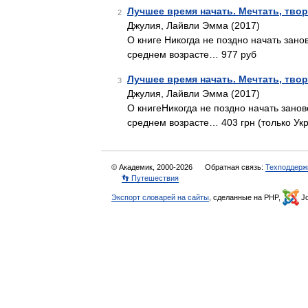
Лучшее время начать. Мечтать, твор
2
Джулия, Лайвли Эмма (2017)
О книге Никогда не поздно начать зано
среднем возрасте… 977 руб
Лучшее время начать. Мечтать, твор
3
Джулия, Лайвли Эмма (2017)
О книгеНикогда не поздно начать занов
среднем возрасте… 403 грн (только Ук
© Академик, 2000-2026
Обратная связь:
Техподдерж
👣 Путешествия
Экспорт словарей на сайты
, сделанные на PHP,
Jo