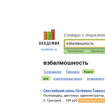
Словари и энциклоп
academic.ru
Толкования
Переводы
взбалмошность
Толкование
Перевод
Книги
все
электронные книги
аудиокниги
Светлейший князь Потёмкин-Таврич
1
Полководец, дипломат, администратор,
II, Григорий… 199 руб
электронная книга